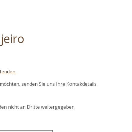
ERANGEBOTE
BLOG
ERFAHRUNGEN
ALTUNGEN
KONTAKT-UND-STANDORT
jeiro
fenden.
möchten, senden Sie uns Ihre Kontakdetails.
den nicht an Dritte weitergegeben.