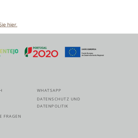
ie hier.
H
WHATSAPP
DATENSCHUTZ UND
DATENPOLITIK
TE FRAGEN